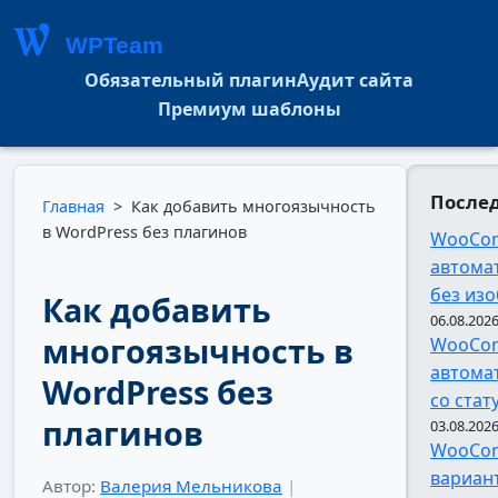
WPTeam
Обязательный плагин
Аудит сайта
Премиум шаблоны
Послед
Главная
>
Как добавить многоязычность
в WordPress без плагинов
WooCom
автома
без из
Как добавить
06.08.202
многоязычность в
WooCom
автомат
WordPress без
со стат
плагинов
03.08.202
WooCom
вариант
Автор:
Валерия Мельникова
|