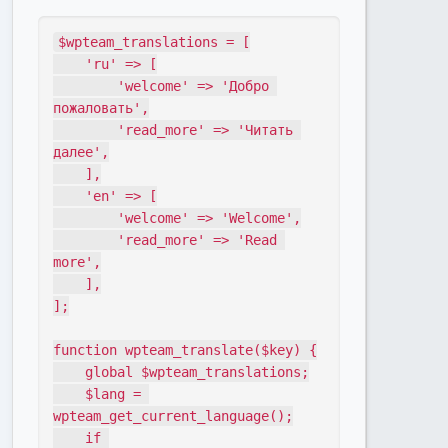
$wpteam_translations = [

    'ru' => [

        'welcome' => 'Добро 
пожаловать',

        'read_more' => 'Читать 
далее',

    ],

    'en' => [

        'welcome' => 'Welcome',

        'read_more' => 'Read 
more',

    ],

];

function wpteam_translate($key) {

    global $wpteam_translations;

    $lang = 
wpteam_get_current_language();

    if 