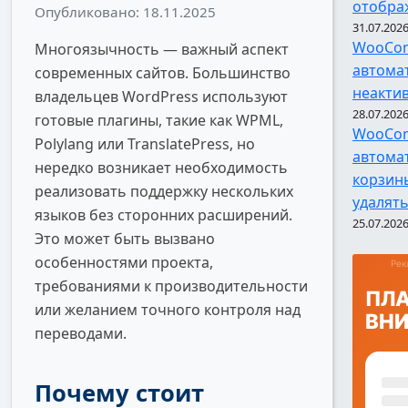
отобра
Опубликовано: 18.11.2025
31.07.202
WooCom
Многоязычность — важный аспект
автома
современных сайтов. Большинство
неакти
владельцев WordPress используют
28.07.202
готовые плагины, такие как WPML,
WooCom
Polylang или TranslatePress, но
автома
нередко возникает необходимость
корзин
реализовать поддержку нескольких
удалят
языков без сторонних расширений.
25.07.202
Это может быть вызвано
особенностями проекта,
требованиями к производительности
или желанием точного контроля над
переводами.
Почему стоит