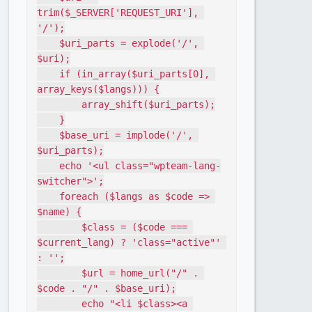
trim($_SERVER['REQUEST_URI'], 
'/');

    $uri_parts = explode('/', 
$uri);

    if (in_array($uri_parts[0], 
array_keys($langs))) {

        array_shift($uri_parts);

    }

    $base_uri = implode('/', 
$uri_parts);

    echo '<ul class="wpteam-lang-
switcher">';

    foreach ($langs as $code => 
$name) {

        $class = ($code === 
$current_lang) ? 'class="active"' 
: '';

        $url = home_url("/" . 
$code . "/" . $base_uri);

        echo "<li $class><a 