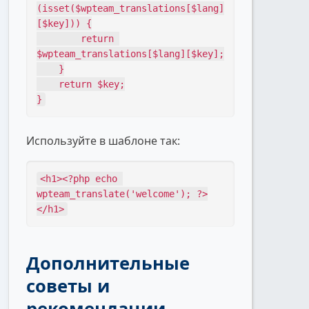
(isset($wpteam_translations[$lang]
[$key])) {

        return 
$wpteam_translations[$lang][$key];

    }

    return $key;

}
Используйте в шаблоне так:
<h1><?php echo 
wpteam_translate('welcome'); ?>
</h1>
Дополнительные
советы и
рекомендации