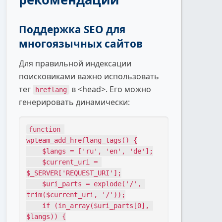
Поддержка SEO для
многоязычных сайтов
Для правильной индексации
поисковиками важно использовать
тег
в <head>. Его можно
hreflang
генерировать динамически:
function 
wpteam_add_hreflang_tags() {

    $langs = ['ru', 'en', 'de'];

    $current_uri = 
$_SERVER['REQUEST_URI'];

    $uri_parts = explode('/', 
trim($current_uri, '/'));

    if (in_array($uri_parts[0], 
$langs)) {
