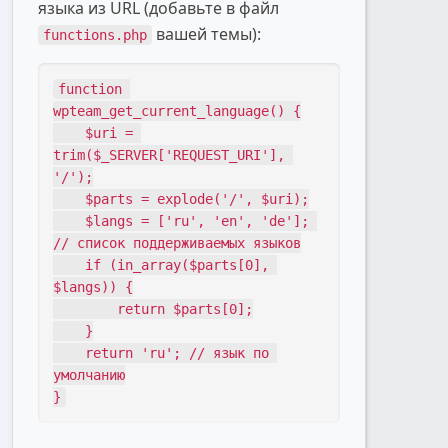
языка из URL (добавьте в файл
вашей темы):
functions.php
function 
wpteam_get_current_language() {

    $uri = 
trim($_SERVER['REQUEST_URI'], 
'/');

    $parts = explode('/', $uri);

    $langs = ['ru', 'en', 'de']; 
// список поддерживаемых языков

    if (in_array($parts[0], 
$langs)) {

        return $parts[0];

    }

    return 'ru'; // язык по 
умолчанию

}