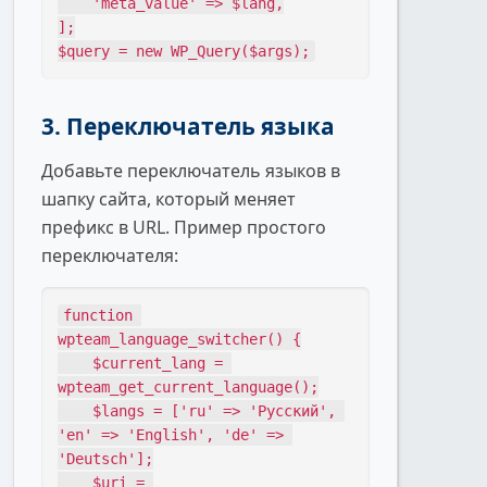
    'meta_value' => $lang,

];

$query = new WP_Query($args);
3. Переключатель языка
Добавьте переключатель языков в
шапку сайта, который меняет
префикс в URL. Пример простого
переключателя:
function 
wpteam_language_switcher() {

    $current_lang = 
wpteam_get_current_language();

    $langs = ['ru' => 'Русский', 
'en' => 'English', 'de' => 
'Deutsch'];

    $uri = 