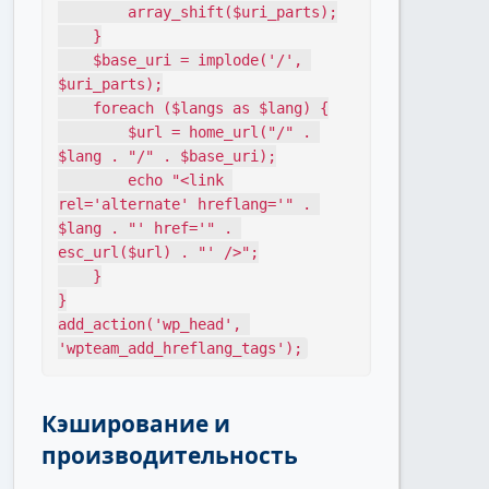
        array_shift($uri_parts);

    }

    $base_uri = implode('/', 
$uri_parts);

    foreach ($langs as $lang) {

        $url = home_url("/" . 
$lang . "/" . $base_uri);

        echo "<link 
rel='alternate' hreflang='" . 
$lang . "' href='" . 
esc_url($url) . "' />";

    }

}

add_action('wp_head', 
'wpteam_add_hreflang_tags');
Кэширование и
производительность