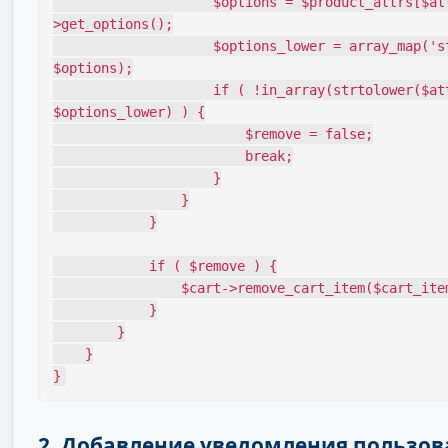
                    $options = $product_attrs[$attr_name]-
>get_options();

                    $options_lower = array_map('strtolower', 
$options);

                    if ( !in_array(strtolower($attr_value), 
$options_lower) ) {

                        $remove = false;

                        break;

                    }

                }

            }

            if ( $remove ) {

                $cart->remove_cart_item($cart_item_key);

            }

        }

    }

}
2. Добавление уведомления пользо