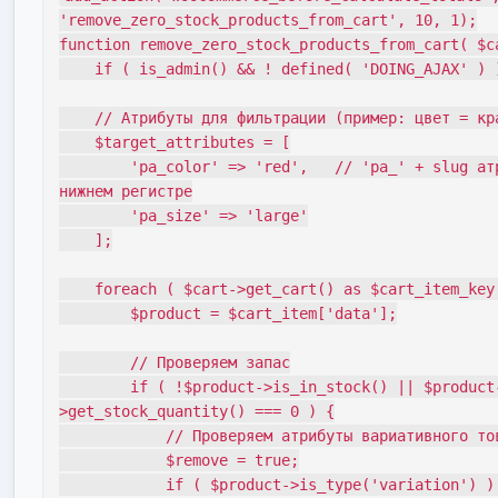
'remove_zero_stock_products_from_cart', 10, 1);

function remove_zero_stock_products_from_cart( $ca
    if ( is_admin() && ! defined( 'DOING_AJAX' ) ) return;

    // Атрибуты для фильтрации (пример: цвет = красный)

    $target_attributes = [

        'pa_color' => 'red',   // 'pa_' + slug атрибута, значение в 
нижнем регистре

        'pa_size' => 'large'

    ];

    foreach ( $cart->get_cart() as $cart_item_key => $cart_item ) {

        $product = $cart_item['data'];

        // Проверяем запас

        if ( !$product->is_in_stock() || $product-
>get_stock_quantity() === 0 ) {

            // Проверяем атрибуты вариативного товара

            $remove = true;

            if ( $product->is_type('variation') ) {
