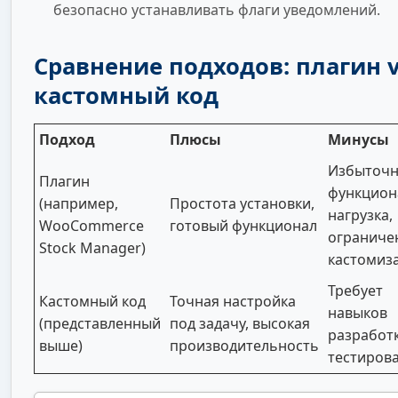
безопасно устанавливать флаги уведомлений.
Сравнение подходов: плагин 
кастомный код
Подход
Плюсы
Минусы
Избыточ
Плагин
функцион
(например,
Простота установки,
нагрузка,
WooCommerce
готовый функционал
ограниче
Stock Manager)
кастомиз
Требует
Кастомный код
Точная настройка
навыков
(представленный
под задачу, высокая
разработ
выше)
производительность
тестиров