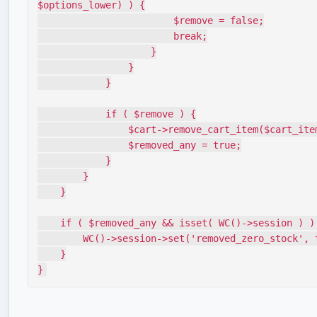
$options_lower) ) {

                        $remove = false;

                        break;

                    }

                }

            }

            if ( $remove ) {

                $cart->remove_cart_item($cart_item_key);

                $removed_any = true;

            }

        }

    }

    if ( $removed_any && isset( WC()->session ) ) {

        WC()->session->set('removed_zero_stock', true);

    }

}