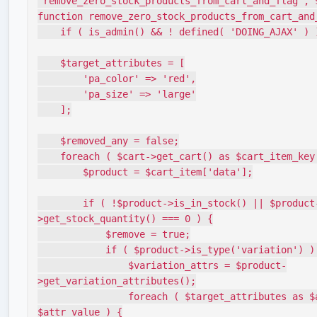
'remove_zero_stock_products_from_cart_and_flag', 9
function remove_zero_stock_products_from_cart_and_
    if ( is_admin() && ! defined( 'DOING_AJAX' ) ) return;

    $target_attributes = [

        'pa_color' => 'red',

        'pa_size' => 'large'

    ];

    $removed_any = false;

    foreach ( $cart->get_cart() as $cart_item_key => $cart_item ) {

        $product = $cart_item['data'];

        if ( !$product->is_in_stock() || $product-
>get_stock_quantity() === 0 ) {

            $remove = true;

            if ( $product->is_type('variation') ) {

                $variation_attrs = $product-
>get_variation_attributes();

                foreach ( $target_attributes as $attr_name => 
$attr_value ) {
