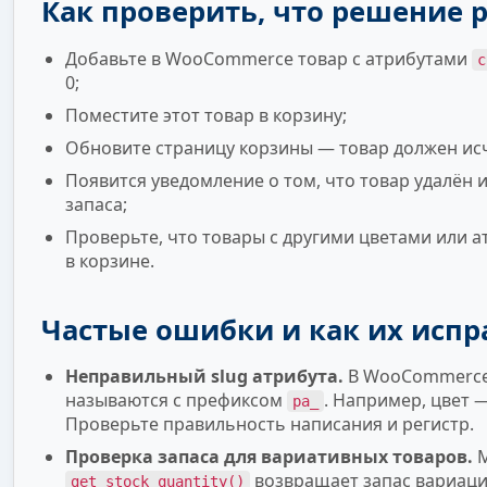
Как проверить, что решение 
Добавьте в WooCommerce товар с атрибутами
c
0;
Поместите этот товар в корзину;
Обновите страницу корзины — товар должен ис
Появится уведомление о том, что товар удалён и
запаса;
Проверьте, что товары с другими цветами или 
в корзине.
Частые ошибки и как их испр
Неправильный slug атрибута.
В WooCommerce
называются с префиксом
. Например, цвет 
pa_
Проверьте правильность написания и регистр.
Проверка запаса для вариативных товаров.
М
возвращает запас вариации
get_stock_quantity()