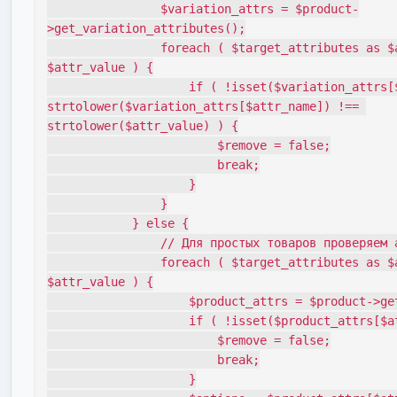
                $variation_attrs = $product-
>get_variation_attributes();

                foreach ( $target_attributes as $attr_name => 
$attr_value ) {

                    if ( !isset($variation_attrs[$attr_name]) || 
strtolower($variation_attrs[$attr_name]) !== 
strtolower($attr_value) ) {

                        $remove = false;

                        break;

                    }

                }

            } else {

                // Для простых товаров проверяем атрибуты товара

                foreach ( $target_attributes as $attr_name => 
$attr_value ) {

                    $product_attrs = $product->get_attributes();

                    if ( !isset($product_attrs[$attr_name]) ) {

                        $remove = false;

                        break;

                    }
