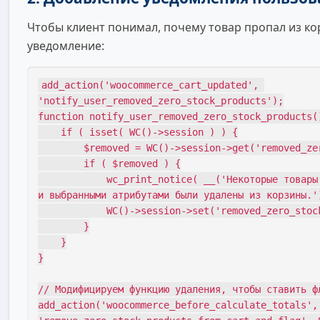
Чтобы клиент понимал, почему товар пропал из к
уведомление:
add_action('woocommerce_cart_updated', 
'notify_user_removed_zero_stock_products');

function notify_user_removed_zero_stock_products()
    if ( isset( WC()->session ) ) {

        $removed = WC()->session->get('removed_zero_stock', false);

        if ( $removed ) {

            wc_print_notice( __('Некоторые товары с нулевым запасом 
и выбранными атрибутами были удалены из корзины.')
            WC()->session->set('removed_zero_stock', false);

        }

    }

}

// Модифицируем функцию удаления, чтобы ставить фл
add_action('woocommerce_before_calculate_totals',