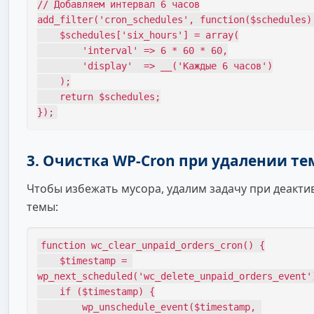
// Добавляем интервал 6 часов

add_filter('cron_schedules', function($schedules) 
    $schedules['six_hours'] = array(

        'interval' => 6 * 60 * 60,

        'display'  => __('Каждые 6 часов')

    );

    return $schedules;

});
3. Очистка WP-Cron при удалении т
Чтобы избежать мусора, удалим задачу при деакти
темы:
function wc_clear_unpaid_orders_cron() {

    $timestamp = 
wp_next_scheduled('wc_delete_unpaid_orders_event')
    if ($timestamp) {

        wp_unschedule_event($timestamp, 