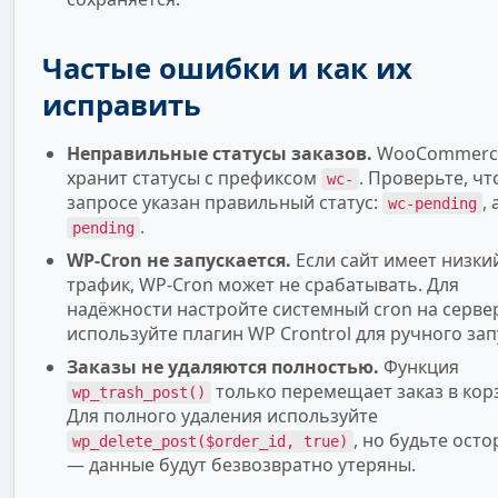
Частые ошибки и как их
исправить
Неправильные статусы заказов.
WooCommerc
хранит статусы с префиксом
. Проверьте, чт
wc-
запросе указан правильный статус:
, 
wc-pending
.
pending
WP-Cron не запускается.
Если сайт имеет низки
трафик, WP-Cron может не срабатывать. Для
надёжности настройте системный cron на серве
используйте плагин WP Crontrol для ручного зап
Заказы не удаляются полностью.
Функция
только перемещает заказ в кор
wp_trash_post()
Для полного удаления используйте
, но будьте ост
wp_delete_post($order_id, true)
— данные будут безвозвратно утеряны.