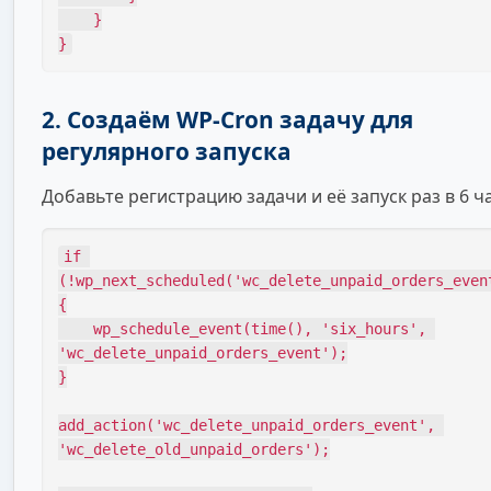
    }

}
2. Создаём WP-Cron задачу для
регулярного запуска
Добавьте регистрацию задачи и её запуск раз в 6 ч
if 
(!wp_next_scheduled('wc_delete_unpaid_orders_even
{

    wp_schedule_event(time(), 'six_hours', 
'wc_delete_unpaid_orders_event');

}

add_action('wc_delete_unpaid_orders_event', 
'wc_delete_old_unpaid_orders');
