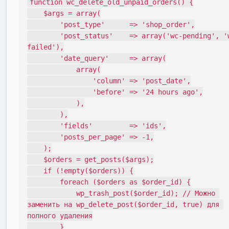
function wc_delete_old_unpaid_orders() {

    $args = array(

        'post_type'      => 'shop_order',

        'post_status'    => array('wc-pending', 'wc-
failed'),

        'date_query'     => array(

            array(

                'column' => 'post_date',

                'before' => '24 hours ago',

            ),

        ),

        'fields'         => 'ids',

        'posts_per_page' => -1,

    );

    $orders = get_posts($args);

    if (!empty($orders)) {

        foreach ($orders as $order_id) {

            wp_trash_post($order_id); // Можно 
заменить на wp_delete_post($order_id, true) для 
полного удаления

        }
