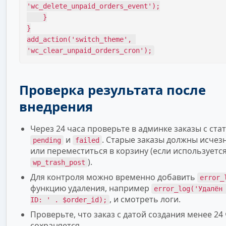
'wc_delete_unpaid_orders_event');

    }

}

add_action('switch_theme', 
'wc_clear_unpaid_orders_cron');
Проверка результата после
внедрения
Через 24 часа проверьте в админке заказы с ста
и
. Старые заказы должны исчез
pending
failed
или переместиться в корзину (если используетс
).
wp_trash_post
Для контроля можно временно добавить
error_
функцию удаления, например
error_log('Удалён
, и смотреть логи.
ID: ' . $order_id);
Проверьте, что заказ с датой создания менее 24
сохраняется.