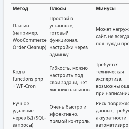
Метод
Плюсы
Минусы
Простой в
Плагин
установке,
Может нагруж
(например,
готовый
сайт, не всегд
WooCommerce
функционал,
под нужды пр
Order Cleanup)
настройки через
админку
Требуется
Гибкость, можно
Код в
техническая
настроить под
functions.php
экспертиза,
свои задачи, нет
+ WP-Cron
возможны ош
лишних плагинов
при написани
Ручное
Риск поврежд
Очень быстро и
удаление
данных, требу
эффективно,
через БД (SQL-
аккуратности,
прямой контроль
запросы)
автоматизиро