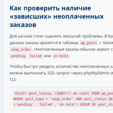
Как проверить наличие
«зависших» неоплаченных
заказов
Для начала стоит оценить масштаб проблемы. В ба
данных заказы хранятся в таблице
с типо
wp_posts
. Неоплаченные заказы обычно имеют с
shop_order
,
или
.
pending
failed
on-hold
Чтобы быстро увидеть количество неоплаченных з
можно выполнить SQL-запрос через phpMyAdmin и
CLI:
SELECT post_status, COUNT(*) as count FROM wp_po
WHERE post_type = 'shop_order' AND post_status IN
('pending', 'failed', 'on-hold') GROUP BY post_st